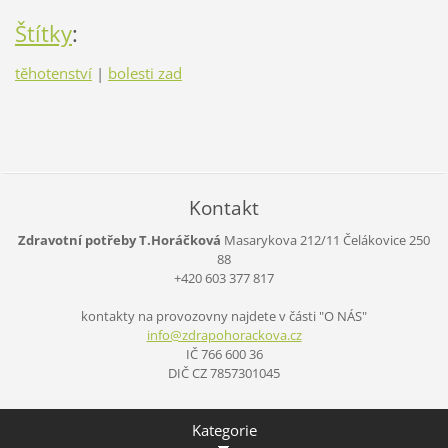
Štítky
:
těhotenství
|
bolesti zad
Kontakt
Zdravotní potřeby T.Horáčková
Masarykova 212/11
Čelákovice
250
88
+420 603 377 817
kontakty na provozovny najdete v části "O NÁS"
info@zdr
apohorac
kova.cz
IČ 766 600 36
DIČ CZ 7857301045
Kategorie