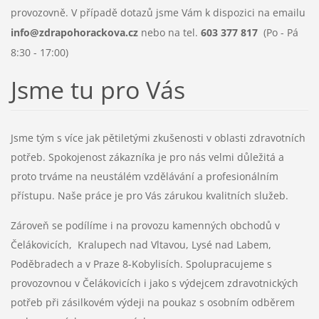
provozovně.
V případě dotazů jsme Vám k dispozici na emailu
info@zdrapohorackova.cz
nebo na tel.
603 377 817
(Po - Pá
8:30 - 17:00)
Jsme tu pro Vás
Jsme tým s více jak pětiletými zkušenosti v oblasti zdravotních
potřeb. Spokojenost zákazníka je pro nás velmi důležitá a
proto trváme na neustálém vzdělávání a profesionálním
přístupu. Naše práce je pro Vás zárukou kvalitních služeb.
Zároveň se podílíme i na provozu kamenných obchodů v
Čelákovicích,
Kralupech nad Vltavou,
Lysé nad Labem,
Poděbradech a v
Praze 8-Kobylisích. Spolupracujeme s
provozovnou v Čelákovicích i jako s výdejcem zdravotnických
potřeb při zásilkovém výdeji na poukaz s osobním odběrem