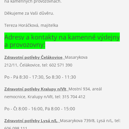
na kamenných provozovnách.
Děkujeme za Vaši důvěru.
Tereza Horáčková, majitelka
Adresy a kontakty na kamenné výdejny
a provozovny:
Masarykova
Zdravotní potřeby Čelákovice
,
212/11,
Čelákovice, t
el: 602 571 390
Po - Pá 8:30 - 17:30, So 8:30 - 11:30
Mostní 934, areál
Zdravotní potřeby Kralupy n/Vlt
,
nemocnice, Kralupy n/Vlt
,
tel: 315 704 412
Po - Čt 8:00 - 16:00, Pá 8:00 - 15:00
Masarykova 739/8
, Lysá n/L, t
el:
Zdravotní potřeby Lysá n/L
,
606 098 111