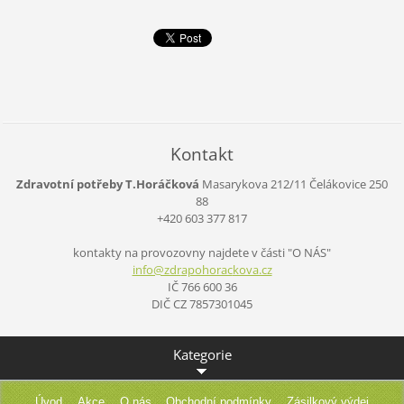
Kontakt
Zdravotní potřeby T.Horáčková
Masarykova 212/11
Čelákovice
250
88
+420 603 377 817
kontakty na provozovny najdete v části "O NÁS"
info@zdr
apohorac
kova.cz
IČ 766 600 36
DIČ CZ 7857301045
Kategorie
Úvod
Akce
O nás
Obchodní podmínky
Zásilkový výdej