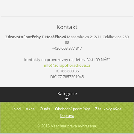
Kontakt
Zdravotní potřeby T.Horáčková
Masarykova 212/11
Čelákovice
250
88
+420 603 377 817
kontakty na provozovny najdete v části "O NÁS"
info@zdr
apohorac
kova.cz
IČ 766 600 36
DIČ CZ 7857301045
Kategorie
Úvod
Akce
O nás
Obchodní podmínky
Zásilkový výdej
Doprava
© 2015 Všechna práva vyhrazena.