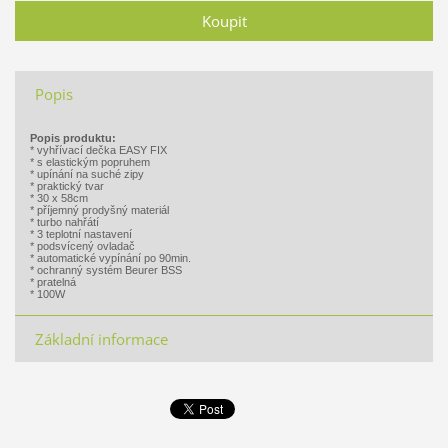
Popis
Popis produktu:
* vyhřívací dečka EASY FIX
* s elastickým popruhem
* upínání na suché zipy
* praktický tvar
* 30 x 58cm
* příjemný prodyšný materiál
* turbo nahřátí
* 3 teplotní nastavení
* podsvícený ovladač
* automatické vypínání po 90min.
* ochranný systém Beurer BSS
* pratelná
* 100W
Základní informace