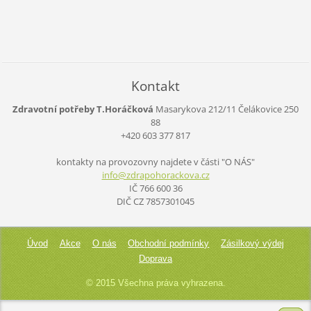
Kontakt
Zdravotní potřeby T.Horáčková
Masarykova 212/11
Čelákovice
250
88
+420 603 377 817
kontakty na provozovny najdete v části "O NÁS"
info@zdr
apohorac
kova.cz
IČ 766 600 36
DIČ CZ 7857301045
Úvod
Akce
O nás
Obchodní podmínky
Zásilkový výdej
Doprava
© 2015 Všechna práva vyhrazena.